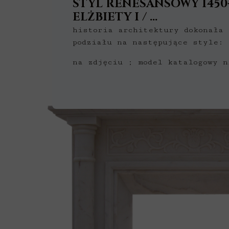
STYL RENESANSOWY
1450
ELŻBIETY I / …
historia architektury
dokonała 
podziału na następujące style: 
na zdjęciu ; model katalogowy n