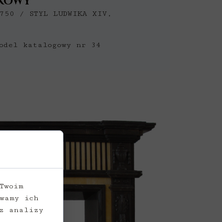
KOWY
750 / STYL LUDWIKA XIV,
odel katalogowy nr 34
Twoim
wamy ich
z analizy