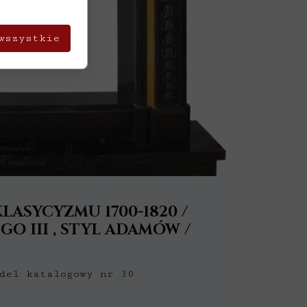
wszystkie
KLASYCYZMU
1700-1820 /
GO III , STYL ADAMÓW /
del katalogowy nr 30