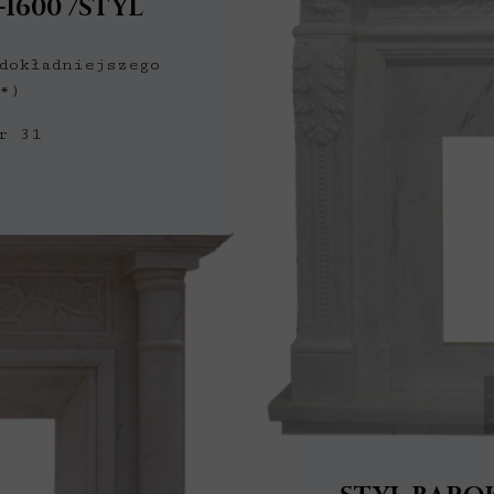
-1600 /STYL
dokładniejszego
*)
r 31