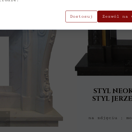
Dostosuj
Zezwól na 
STYL NEO
STYL JERZE
na zdjęciu ; mo