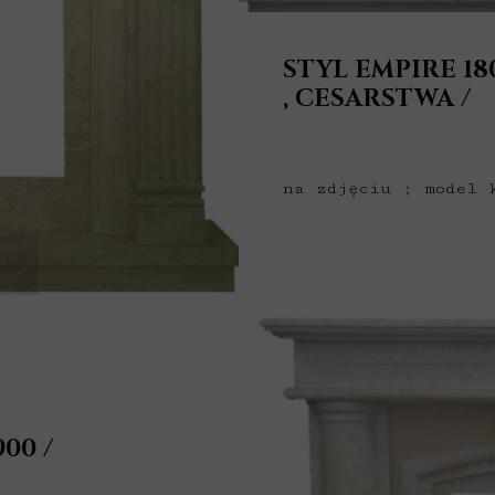
S
TYL EMPIRE 18
, CESARSTWA /
na zdjęciu ; model 
900 /