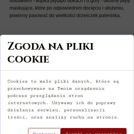
dodatkiem - wąska płytapo bokach i u góry - ukośne płyty
maskujące, które po odpowiednim docięciu i ułożeniu,
powinny pasować do wielkości drzwiczek paleniska.
Zgoda na pliki
cookie
Cookies to małe pliki danych, które są
przechowywane na Twoim urządzeniu
podczas przeglądania stron
internetowych. Używamy ich do poprawy
działania serwisu, personalizacji
treści, oraz analizy ruchu na stronie.
Dostosuj
Zezwól na wszystkie