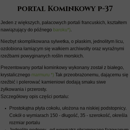
portal Kominkowy p-37
Jeden z większych, pałacowych portali francuskich, kształtem
nawiązujący do późnego
baroku*)
.
Niezbyt skomplikowana sylwetka, o płaskim, jednolitym licu,
ozdobiona łamiącym się wałkiem archiwolty oraz wyraźnymi
rzeźbami powyginanych roślin morskich.
Prezentowany portal kominkowy wykonany został z białego,
krystalicznego
marmuru *)
Tak przeobrażonemu, dającemu się
rzeźbić i polerować kamieniowi dodają smaku siwe
żyłkowania i przerosty.
Szczegółowy opis części portalu:
Prostokątna płyta cokołu, ułożona na niskiej podstopnicy.
Cokół o wymiarach 150 - długość, 35 - szerokość, określa
rozmiar portalu
Jednolite podpory , od wewnątrz obramowane fazowanym