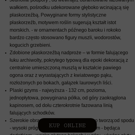
wałkiem, pośrodku udekorowane głęboko wcinającą się
płaskorzeźbą. Powyginane formy stylistyczne
płaskorzeźb, motywem roślin sugerują kształt istot
morskich. - w ornamentach późnego baroku i rokoko
bardzo często stosowano figury muszli, wodorostów,
kogucich grzebieni.
Zdobione płaskorzeźbą nadproże – w formie falującego
łuku archiwolty, pokrytego typową dla epoki dekoracją z
centralnie umieszczoną muszlą w kształcie pawiego
ogona oraz z wyrastających z kwiatowego pąku,
rozłożonych po bokach, gałązek laurowych liści.
Plaski gzyms - najwyższa - 132 cm, pozioma,
jednopłytowa, powyginana półka, od góry zaokrąglona
kapinosem, od dołu czterokrotnie fazowana linią
falujących schodków.
Szerokie obramienie wkładu grzewczego tworzą:od spodu
KUP ONLINE
- wysoki próg stylobatu oraz leżąca na nim - będąca