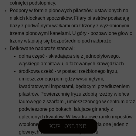
cofniętej podstopnicy.
Podpory w formie pionowych pilastrów, ustawionych na
niskich klockach spoczników. Filary pilastrów posiadają
bazy z podwójnymi wałkami oraz trzony z wyżłobionymi
trzema pionowymi kanelami. U góry - pozbawione głowic
trzony wtapiają się bezpośrednio pod nadproże.
Belkowane nadproże stanowi:
dolna część - składająca się z jednopłytowego,
wąskiego architrawu, o fazowanych krawędziach.
środkowa część - w postaci rzeźbionego fryzu,
umieszczonego pomiędzy wysuniętymi,
kwadratowymi impostami, będącymi przedłużeniem
pilastrów. Powierzchnię fryzu zdobią rzeźby wieńca
laurowego z szarfami, umieszczonego w centrum oraz
podwieszone po bokach, falujące girlandy z
uplecionych kwiatów. W kwadratowe ramki impostów
wtopione są ozdobne rozety. Stanowią one jeden z
KUP ONLINE
głównych akcentów dekoracji portalu.